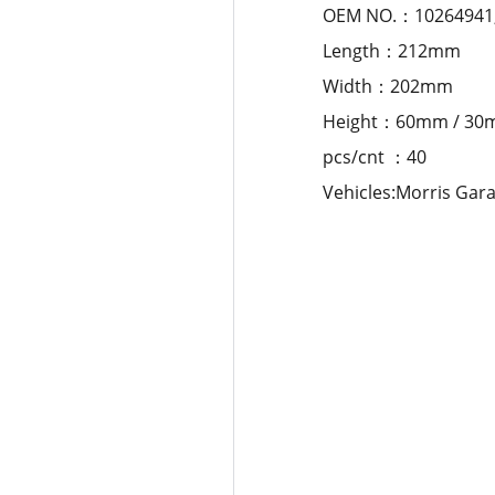
OEM NO.：10264941,
Length：212mm
Width：202mm
Height：60mm / 3
pcs/cnt ：40
Vehicles:Morris Ga