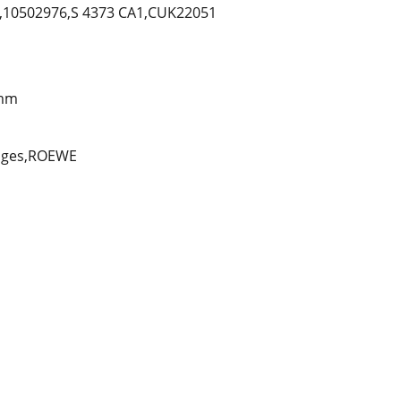
10502976,S 4373 CA1,CUK22051
0mm
rages,ROEWE