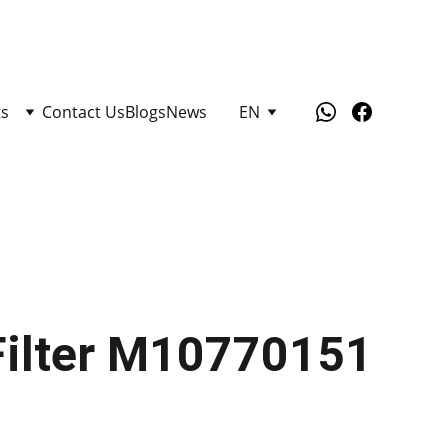
ts
Contact Us
Blogs
News
EN
Filter M10770151